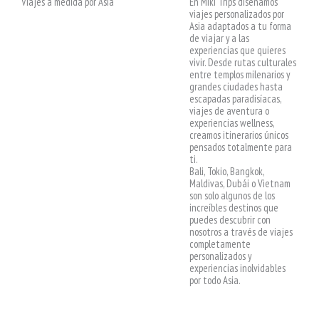
Viajes a medida por Asia
En Miki Trips diseñamos
viajes personalizados por
Asia adaptados a tu forma
de viajar y a las
experiencias que quieres
vivir. Desde rutas culturales
entre templos milenarios y
grandes ciudades hasta
escapadas paradisíacas,
viajes de aventura o
experiencias wellness,
creamos itinerarios únicos
pensados totalmente para
ti.
Bali, Tokio, Bangkok,
Maldivas, Dubái o Vietnam
son solo algunos de los
increíbles destinos que
puedes descubrir con
nosotros a través de viajes
completamente
personalizados y
experiencias inolvidables
por todo Asia.