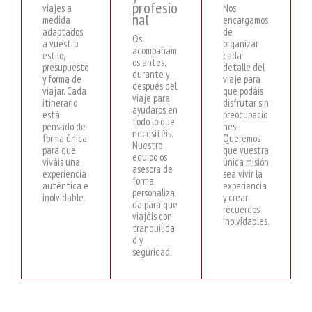
profesio
viajes a
Nos
nal
medida
encargamos
adaptados
de
Os
a vuestro
organizar
acompañam
estilo,
cada
os antes,
presupuesto
detalle del
durante y
y forma de
viaje para
después del
viajar. Cada
que podáis
viaje para
itinerario
disfrutar sin
ayudaros en
está
preocupacio
todo lo que
pensado de
nes.
necesitéis.
forma única
Queremos
Nuestro
para que
que vuestra
equipo os
viváis una
única misión
asesora de
experiencia
sea vivir la
forma
auténtica e
experiencia
personaliza
inolvidable.
y crear
da para que
recuerdos
viajéis con
inolvidables.
tranquilida
d y
seguridad.