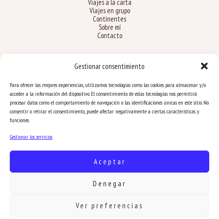
Viajes a la carta
Viajes en grupo
Continentes
Sobre mí
Contacto
Legal
Gestionar consentimiento
Aviso Legal
Para ofrecer las mejores experiencias, utilizamos tecnologías como las cookies para almacenar y/o
Privacidad
acceder a la información del dispositivo. El consentimiento de estas tecnologías nos permitirá
Cookies
procesar datos como el comportamiento de navegación o las identificaciones únicas en este sitio. No
Accesibilidad
consentir o retirar el consentimiento, puede afectar negativamente a ciertas características y
funciones.
Gestionar los servicios
Aceptar
Denegar
© 2026 Miki Trips | Todos los derechos reservados.
Ver preferencias
Desarrollado por
Óptima Web