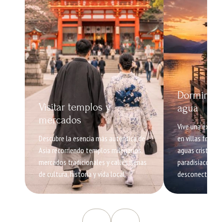
Dormir en 
Visitar templos y
agua
mercados
Vive una experi
Descubre la esencia más auténtica de
en villas frent
Asia recorriendo templos milenarios,
aguas cristalina
mercados tradicionales y calles llenas
paradisíacos. P
de cultura, historia y vida local.
desconectar y r