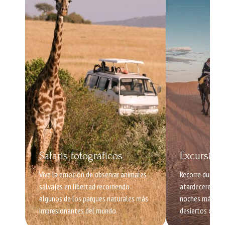
Safaris fotográficos
Excursione
Vive la emoción de observar animales
Recorre dunas in
salvajes en libertad recorriendo
atardeceres esp
algunos de los parques naturales más
noches mágicas 
impresionantes del mundo.
desiertos como 