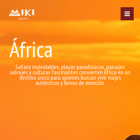
Ir
al
contenido
África
Safaris inolvidables, playas paradisíacas, paisajes
salvajes y culturas fascinantes convierten África en un
destino único para quienes buscan vivir viajes
auténticos y llenos de emoción.