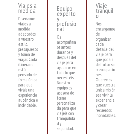
Viajes a
Viaje
Equipo
medida
tranquil
experto
o
y
Diseñamos
profesio
viajes a
Nos
nal
medida
encargamos
adaptados
de
Os
a vuestro
organizar
acompañam
estilo,
cada
os antes,
presupuesto
detalle del
durante y
y forma de
viaje para
después del
viajar. Cada
que podáis
viaje para
itinerario
disfrutar sin
ayudaros en
está
preocupacio
todo lo que
pensado de
nes.
necesitéis.
forma única
Queremos
Nuestro
para que
que vuestra
equipo os
viváis una
única misión
asesora de
experiencia
sea vivir la
forma
auténtica e
experiencia
personaliza
inolvidable.
y crear
da para que
recuerdos
viajéis con
inolvidables.
tranquilida
d y
seguridad.